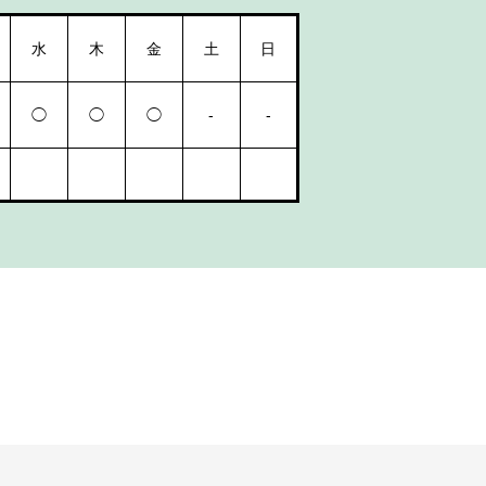
水
木
金
土
日
◯
◯
◯
-
-