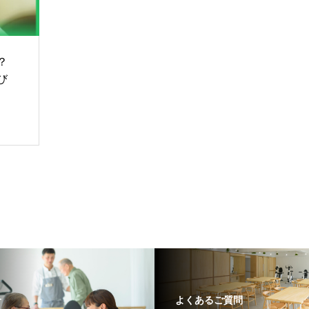
？
び
せ
よくあるご質問