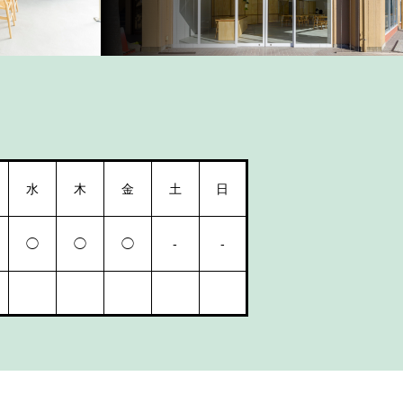
水
木
金
土
日
◯
◯
◯
-
-